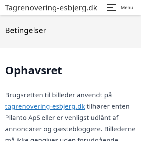
Tagrenovering-esbjerg.dk
Menu
Betingelser
Ophavsret
Brugsretten til billeder anvendt på
tagrenovering-esbjerg.dk
tilhører enten
Pilanto ApS eller er venligst udlånt af
annoncører og gæstebloggere. Billederne
må ikke gengives uden forudgående