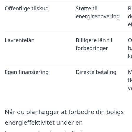
Offentlige tilskud
Støtte til
B
energirenovering
d
e
Lavrentelån
Billigere lån til
O
forbedringer
b
k
Egen finansiering
Direkte betaling
M
fl
v
Når du planlægger at forbedre din boligs
energieffektivitet under en